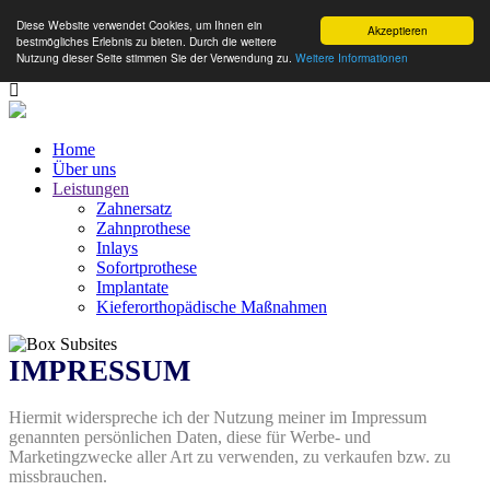
Diese Website verwendet Cookies, um Ihnen ein
Akzeptieren
bestmögliches Erlebnis zu bieten. Durch die weitere
Nutzung dieser Seite stimmen Sie der Verwendung zu.
Weitere Informationen
Home
Über uns
Leistungen
Zahnersatz
Zahnprothese
Inlays
Sofortprothese
Implantate
Kieferorthopädische Maßnahmen
IMPRESSUM
Hiermit widerspreche ich der Nutzung meiner im Impressum
genannten persönlichen Daten, diese für Werbe- und
Marketingzwecke aller Art zu verwenden, zu verkaufen bzw. zu
missbrauchen.