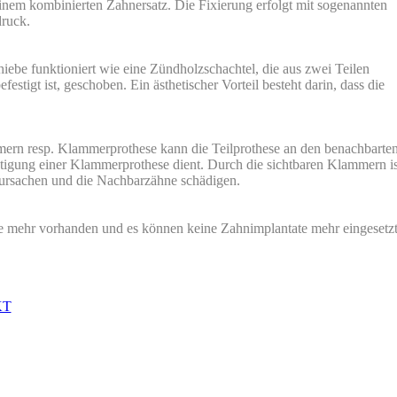
einem kombinierten Zahnersatz. Die Fixierung erfolgt mit sogenannten
druck.
ebe funktioniert wie eine Zündholzschachtel, die aus zwei Teilen
estigt ist, geschoben. Ein ästhetischer Vorteil besteht darin, dass die
mmern resp. Klammerprothese kann die Teilprothese an den benachbarte
tigung einer Klammerprothese dient. Durch die sichtbaren Klammern is
erursachen und die Nachbarzähne schädigen.
ne mehr vorhanden und es können keine Zahnimplantate mehr eingesetz
KT