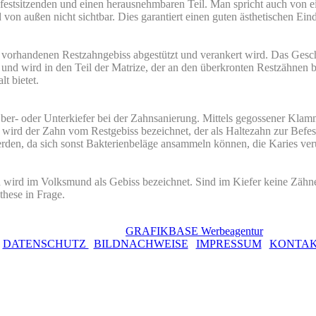
m festsitzenden und einen herausnehmbaren Teil. Man spricht auch von 
von außen nicht sichtbar. Dies garantiert einen guten ästhetischen Ein
 vorhandenen Restzahngebiss abgestützt und verankert wird. Das Geschi
st und wird in den Teil der Matrize, der an den überkronten Restzähnen bef
t bietet.
Ober- oder Unterkiefer bei der Zahnsanierung. Mittels gegossener Kla
ird der Zahn vom Restgebiss bezeichnet, der als Haltezahn zur Befes
 werden, da sich sonst Bakterienbeläge ansammeln können, die Karies v
nd wird im Volksmund als Gebiss bezeichnet. Sind im Kiefer keine Zäh
these in Frage.
© 2017
Realisierung:
GRAFIKBASE Werbeagentur
DATENSCHUTZ
|
BILDNACHWEISE
|
IMPRESSUM
|
KONTA